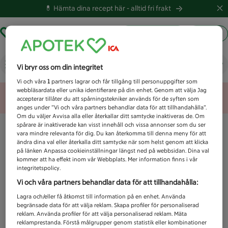
💊 Hämta dina recept här -
alltid fri frakt
Hämta ut recept
Logga in
Vad letar du efter idag?
Vi bryr oss om din integritet
Vi och våra
1
partners lagrar och får tillgång till personuppgifter som
webbläsardata eller unika identifierare på din enhet. Genom att välja Jag
Unknown error
accepterar tillåter du att spårningstekniker används för de syften som
anges under ”Vi och våra partners behandlar data för att tillhandahålla”.
Om du väljer Avvisa alla eller återkallar ditt samtycke inaktiveras de. Om
spårare är inaktiverade kan visst innehåll och vissa annonser som du ser
vara mindre relevanta för dig. Du kan återkomma till denna meny för att
ändra dina val eller återkalla ditt samtycke när som helst genom att klicka
på länken Anpassa cookieinställningar längst ned på webbsidan. Dina val
kommer att ha effekt inom vår Webbplats. Mer information finns i vår
integritetspolicy.
Vi och våra partners behandlar data för att tillhandahålla:
Lagra och/eller få åtkomst till information på en enhet. Använda
begränsade data för att välja reklam. Skapa profiler för personaliserad
reklam. Använda profiler för att välja personaliserad reklam. Mäta
reklamprestanda. Förstå målgrupper genom statistik eller kombinationer