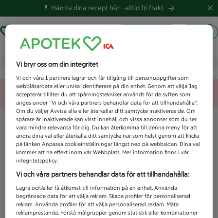
💊 Hämta dina recept här -
alltid fri frakt
Hämta ut recept
Logga in
Vad letar du efter idag?
Vi bryr oss om din integritet
Vi och våra
1
partners lagrar och får tillgång till personuppgifter som
webbläsardata eller unika identifierare på din enhet. Genom att välja Jag
Unknown error
accepterar tillåter du att spårningstekniker används för de syften som
anges under ”Vi och våra partners behandlar data för att tillhandahålla”.
Om du väljer Avvisa alla eller återkallar ditt samtycke inaktiveras de. Om
spårare är inaktiverade kan visst innehåll och vissa annonser som du ser
vara mindre relevanta för dig. Du kan återkomma till denna meny för att
ändra dina val eller återkalla ditt samtycke när som helst genom att klicka
på länken Anpassa cookieinställningar längst ned på webbsidan. Dina val
kommer att ha effekt inom vår Webbplats. Mer information finns i vår
integritetspolicy.
Vi och våra partners behandlar data för att tillhandahålla:
Lagra och/eller få åtkomst till information på en enhet. Använda
begränsade data för att välja reklam. Skapa profiler för personaliserad
reklam. Använda profiler för att välja personaliserad reklam. Mäta
reklamprestanda. Förstå målgrupper genom statistik eller kombinationer