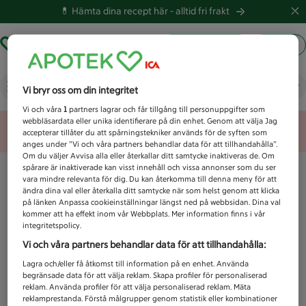
💊 Hämta dina recept här -
alltid fri frakt
Hämta ut recept
Logga in
Vad letar du efter idag?
Vi bryr oss om din integritet
Vi och våra
1
partners lagrar och får tillgång till personuppgifter som
webbläsardata eller unika identifierare på din enhet. Genom att välja Jag
Unknown error
accepterar tillåter du att spårningstekniker används för de syften som
anges under ”Vi och våra partners behandlar data för att tillhandahålla”.
Om du väljer Avvisa alla eller återkallar ditt samtycke inaktiveras de. Om
spårare är inaktiverade kan visst innehåll och vissa annonser som du ser
vara mindre relevanta för dig. Du kan återkomma till denna meny för att
ändra dina val eller återkalla ditt samtycke när som helst genom att klicka
på länken Anpassa cookieinställningar längst ned på webbsidan. Dina val
kommer att ha effekt inom vår Webbplats. Mer information finns i vår
integritetspolicy.
Vi och våra partners behandlar data för att tillhandahålla:
Lagra och/eller få åtkomst till information på en enhet. Använda
begränsade data för att välja reklam. Skapa profiler för personaliserad
reklam. Använda profiler för att välja personaliserad reklam. Mäta
reklamprestanda. Förstå målgrupper genom statistik eller kombinationer