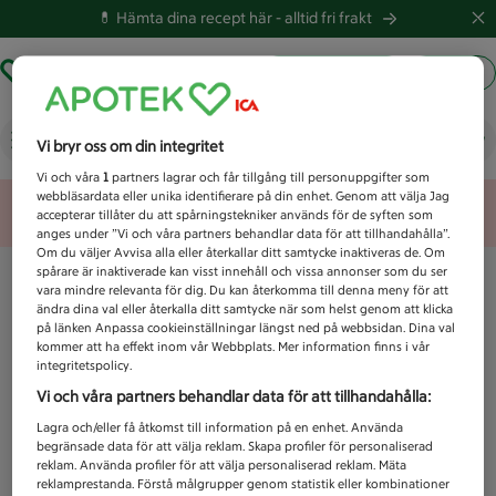
💊 Hämta dina recept här -
alltid fri frakt
Hämta ut recept
Logga in
Vad letar du efter idag?
Vi bryr oss om din integritet
Vi och våra
1
partners lagrar och får tillgång till personuppgifter som
webbläsardata eller unika identifierare på din enhet. Genom att välja Jag
Unknown error
accepterar tillåter du att spårningstekniker används för de syften som
anges under ”Vi och våra partners behandlar data för att tillhandahålla”.
Om du väljer Avvisa alla eller återkallar ditt samtycke inaktiveras de. Om
spårare är inaktiverade kan visst innehåll och vissa annonser som du ser
vara mindre relevanta för dig. Du kan återkomma till denna meny för att
ändra dina val eller återkalla ditt samtycke när som helst genom att klicka
på länken Anpassa cookieinställningar längst ned på webbsidan. Dina val
kommer att ha effekt inom vår Webbplats. Mer information finns i vår
integritetspolicy.
Vi och våra partners behandlar data för att tillhandahålla:
Lagra och/eller få åtkomst till information på en enhet. Använda
begränsade data för att välja reklam. Skapa profiler för personaliserad
reklam. Använda profiler för att välja personaliserad reklam. Mäta
reklamprestanda. Förstå målgrupper genom statistik eller kombinationer