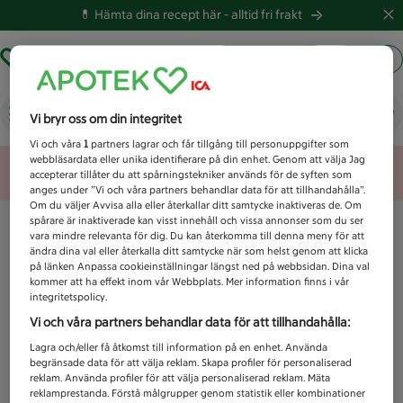
💊 Hämta dina recept här -
alltid fri frakt
Hämta ut recept
Logga in
Vad letar du efter idag?
Vi bryr oss om din integritet
Vi och våra
1
partners lagrar och får tillgång till personuppgifter som
webbläsardata eller unika identifierare på din enhet. Genom att välja Jag
Unknown error
accepterar tillåter du att spårningstekniker används för de syften som
anges under ”Vi och våra partners behandlar data för att tillhandahålla”.
Om du väljer Avvisa alla eller återkallar ditt samtycke inaktiveras de. Om
spårare är inaktiverade kan visst innehåll och vissa annonser som du ser
vara mindre relevanta för dig. Du kan återkomma till denna meny för att
ändra dina val eller återkalla ditt samtycke när som helst genom att klicka
på länken Anpassa cookieinställningar längst ned på webbsidan. Dina val
kommer att ha effekt inom vår Webbplats. Mer information finns i vår
integritetspolicy.
Vi och våra partners behandlar data för att tillhandahålla:
Lagra och/eller få åtkomst till information på en enhet. Använda
begränsade data för att välja reklam. Skapa profiler för personaliserad
reklam. Använda profiler för att välja personaliserad reklam. Mäta
reklamprestanda. Förstå målgrupper genom statistik eller kombinationer