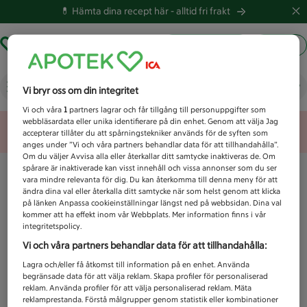
💊 Hämta dina recept här -
alltid fri frakt
Hämta ut recept
Logga in
Vad letar du efter idag?
Vi bryr oss om din integritet
Vi och våra
1
partners lagrar och får tillgång till personuppgifter som
webbläsardata eller unika identifierare på din enhet. Genom att välja Jag
Unknown error
accepterar tillåter du att spårningstekniker används för de syften som
anges under ”Vi och våra partners behandlar data för att tillhandahålla”.
Om du väljer Avvisa alla eller återkallar ditt samtycke inaktiveras de. Om
spårare är inaktiverade kan visst innehåll och vissa annonser som du ser
vara mindre relevanta för dig. Du kan återkomma till denna meny för att
ändra dina val eller återkalla ditt samtycke när som helst genom att klicka
på länken Anpassa cookieinställningar längst ned på webbsidan. Dina val
kommer att ha effekt inom vår Webbplats. Mer information finns i vår
integritetspolicy.
Vi och våra partners behandlar data för att tillhandahålla:
Lagra och/eller få åtkomst till information på en enhet. Använda
begränsade data för att välja reklam. Skapa profiler för personaliserad
reklam. Använda profiler för att välja personaliserad reklam. Mäta
reklamprestanda. Förstå målgrupper genom statistik eller kombinationer