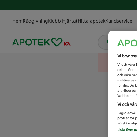
Hem
Rådgivning
Klubb Hjärtat
Hitta apotek
Kundservice
Vad letar
Vi bryr os
Vi och våra
enhet. Genom
och våra par
inaktiveras 
för dig. Du 
att klicka p
Webbplats. M
Vi och vår
Lagra och/el
profiler för
Förstå målgr
Lista över p