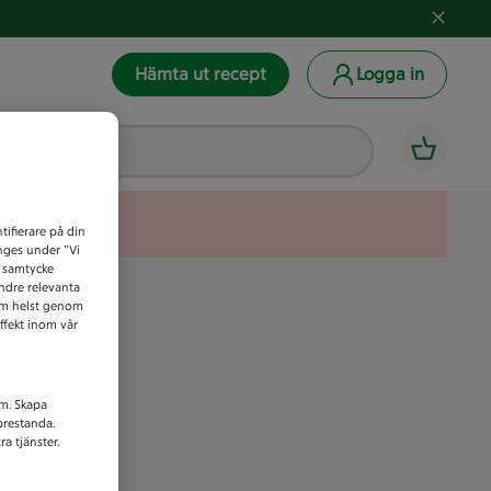
Hämta ut recept
Logga in
tifierare på din
anges under ”Vi
t samtycke
indre relevanta
som helst genom
ffekt inom vår
am. Skapa
prestanda.
a tjänster.