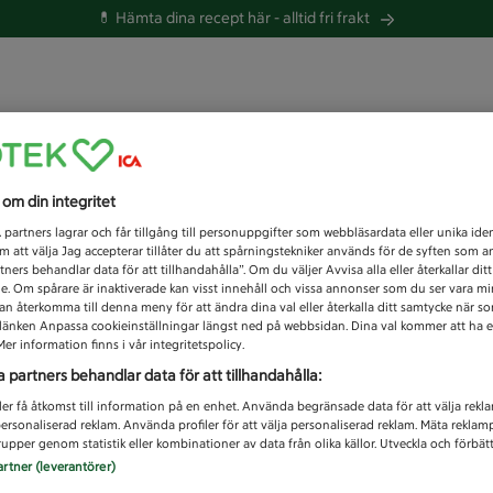
💊 Hämta dina recept här -
alltid fri frakt
 du efter idag?
s om din integritet
Unknown error
1
partners lagrar och får tillgång till personuppgifter som webbläsardata eller unika iden
 att välja Jag accepterar tillåter du att spårningstekniker används för de syften som 
tners behandlar data för att tillhandahålla”. Om du väljer Avvisa alla eller återkallar dit
de. Om spårare är inaktiverade kan visst innehåll och vissa annonser som du ser vara m
kan återkomma till denna meny för att ändra dina val eller återkalla ditt samtycke när 
å länken Anpassa cookieinställningar längst ned på webbsidan. Dina val kommer att ha e
er information finns i vår integritetspolicy.
a partners behandlar data för att tillhandahålla:
ler få åtkomst till information på en enhet. Använda begränsade data för att välja rekl
 personaliserad reklam. Använda profiler för att välja personaliserad reklam. Mäta reklam
upper genom statistik eller kombinationer av data från olika källor. Utveckla och förbättr
artner (leverantörer)