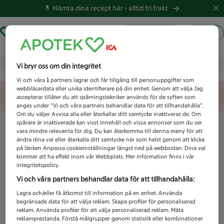
💊 Hämta dina recept här -
alltid fri frakt
Hämta ut recept
Logga in
Vad letar du efter idag?
Vi bryr oss om din integritet
Vi och våra
1
partners lagrar och får tillgång till personuppgifter som
webbläsardata eller unika identifierare på din enhet. Genom att välja Jag
Unknown error
accepterar tillåter du att spårningstekniker används för de syften som
anges under ”Vi och våra partners behandlar data för att tillhandahålla”.
Om du väljer Avvisa alla eller återkallar ditt samtycke inaktiveras de. Om
spårare är inaktiverade kan visst innehåll och vissa annonser som du ser
vara mindre relevanta för dig. Du kan återkomma till denna meny för att
ändra dina val eller återkalla ditt samtycke när som helst genom att klicka
på länken Anpassa cookieinställningar längst ned på webbsidan. Dina val
kommer att ha effekt inom vår Webbplats. Mer information finns i vår
integritetspolicy.
Vi och våra partners behandlar data för att tillhandahålla:
Lagra och/eller få åtkomst till information på en enhet. Använda
begränsade data för att välja reklam. Skapa profiler för personaliserad
reklam. Använda profiler för att välja personaliserad reklam. Mäta
reklamprestanda. Förstå målgrupper genom statistik eller kombinationer