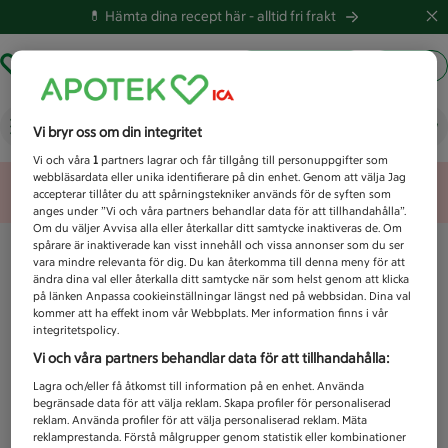
💊 Hämta dina recept här -
alltid fri frakt
Hämta ut recept
Logga in
Vad letar du efter idag?
Vi bryr oss om din integritet
Vi och våra
1
partners lagrar och får tillgång till personuppgifter som
webbläsardata eller unika identifierare på din enhet. Genom att välja Jag
Unknown error
accepterar tillåter du att spårningstekniker används för de syften som
anges under ”Vi och våra partners behandlar data för att tillhandahålla”.
Om du väljer Avvisa alla eller återkallar ditt samtycke inaktiveras de. Om
spårare är inaktiverade kan visst innehåll och vissa annonser som du ser
vara mindre relevanta för dig. Du kan återkomma till denna meny för att
ändra dina val eller återkalla ditt samtycke när som helst genom att klicka
på länken Anpassa cookieinställningar längst ned på webbsidan. Dina val
kommer att ha effekt inom vår Webbplats. Mer information finns i vår
integritetspolicy.
Vi och våra partners behandlar data för att tillhandahålla:
Lagra och/eller få åtkomst till information på en enhet. Använda
begränsade data för att välja reklam. Skapa profiler för personaliserad
reklam. Använda profiler för att välja personaliserad reklam. Mäta
reklamprestanda. Förstå målgrupper genom statistik eller kombinationer