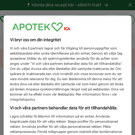
💊 Hämta dina recept här -
alltid fri frakt
Hämta ut recept
Logga in
Vad letar du efter idag?
Vi bryr oss om din integritet
Vi och våra
1
partners lagrar och får tillgång till personuppgifter som
webbläsardata eller unika identifierare på din enhet. Genom att välja Jag
Unknown error
accepterar tillåter du att spårningstekniker används för de syften som
anges under ”Vi och våra partners behandlar data för att tillhandahålla”.
Om du väljer Avvisa alla eller återkallar ditt samtycke inaktiveras de. Om
spårare är inaktiverade kan visst innehåll och vissa annonser som du ser
vara mindre relevanta för dig. Du kan återkomma till denna meny för att
ändra dina val eller återkalla ditt samtycke när som helst genom att klicka
på länken Anpassa cookieinställningar längst ned på webbsidan. Dina val
kommer att ha effekt inom vår Webbplats. Mer information finns i vår
integritetspolicy.
Vi och våra partners behandlar data för att tillhandahålla:
Lagra och/eller få åtkomst till information på en enhet. Använda
begränsade data för att välja reklam. Skapa profiler för personaliserad
reklam. Använda profiler för att välja personaliserad reklam. Mäta
reklamprestanda. Förstå målgrupper genom statistik eller kombinationer