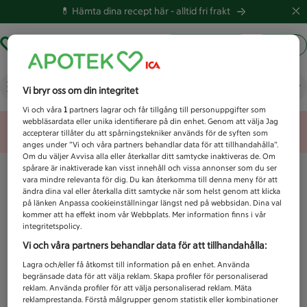
💊 Hämta dina recept här -
alltid fri frakt
Hämta ut recept
Logga in
Vad letar du efter idag?
Vi bryr oss om din integritet
Vi och våra
1
partners lagrar och får tillgång till personuppgifter som
webbläsardata eller unika identifierare på din enhet. Genom att välja Jag
Unknown error
accepterar tillåter du att spårningstekniker används för de syften som
anges under ”Vi och våra partners behandlar data för att tillhandahålla”.
Om du väljer Avvisa alla eller återkallar ditt samtycke inaktiveras de. Om
spårare är inaktiverade kan visst innehåll och vissa annonser som du ser
vara mindre relevanta för dig. Du kan återkomma till denna meny för att
ändra dina val eller återkalla ditt samtycke när som helst genom att klicka
på länken Anpassa cookieinställningar längst ned på webbsidan. Dina val
kommer att ha effekt inom vår Webbplats. Mer information finns i vår
integritetspolicy.
Vi och våra partners behandlar data för att tillhandahålla:
Lagra och/eller få åtkomst till information på en enhet. Använda
begränsade data för att välja reklam. Skapa profiler för personaliserad
reklam. Använda profiler för att välja personaliserad reklam. Mäta
reklamprestanda. Förstå målgrupper genom statistik eller kombinationer