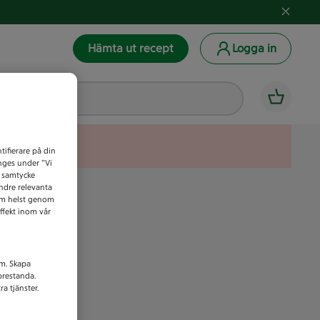
Hämta ut recept
Logga in
tifierare på din
anges under ”Vi
t samtycke
indre relevanta
som helst genom
ffekt inom vår
am. Skapa
prestanda.
a tjänster.