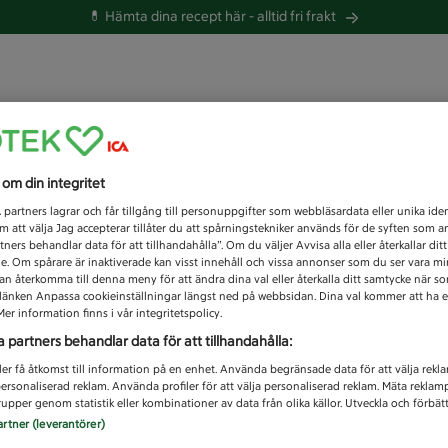
💊 Hämta dina recept här -
alltid fri frakt
 du efter idag?
s om din integritet
Unknown error
1
partners lagrar och får tillgång till personuppgifter som webbläsardata eller unika iden
 att välja Jag accepterar tillåter du att spårningstekniker används för de syften som 
tners behandlar data för att tillhandahålla”. Om du väljer Avvisa alla eller återkallar dit
de. Om spårare är inaktiverade kan visst innehåll och vissa annonser som du ser vara m
kan återkomma till denna meny för att ändra dina val eller återkalla ditt samtycke när 
å länken Anpassa cookieinställningar längst ned på webbsidan. Dina val kommer att ha e
er information finns i vår integritetspolicy.
a partners behandlar data för att tillhandahålla:
ler få åtkomst till information på en enhet. Använda begränsade data för att välja rekl
 personaliserad reklam. Använda profiler för att välja personaliserad reklam. Mäta reklam
upper genom statistik eller kombinationer av data från olika källor. Utveckla och förbättr
artner (leverantörer)