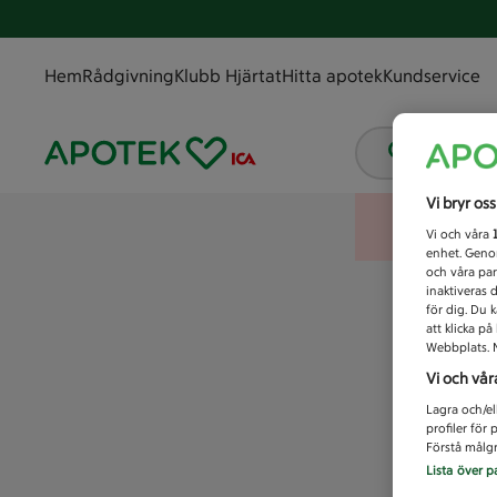
Hem
Rådgivning
Klubb Hjärtat
Hitta apotek
Kundservice
Vad letar
Vi bryr os
Vi och våra
enhet. Genom
och våra par
inaktiveras 
för dig. Du 
att klicka p
Webbplats. M
Vi och vår
Lagra och/el
profiler för
Förstå målgr
Lista över p