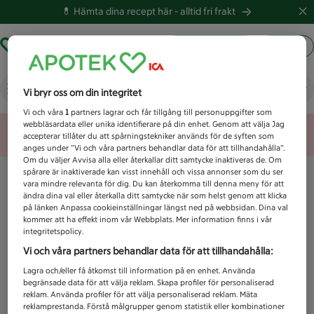
💊 Hämta dina recept här -
alltid fri frakt
Hämta ut recept
Logga in
Vad letar du efter idag?
Vi bryr oss om din integritet
Vi och våra
1
partners lagrar och får tillgång till personuppgifter som
webbläsardata eller unika identifierare på din enhet. Genom att välja Jag
Unknown error
accepterar tillåter du att spårningstekniker används för de syften som
anges under ”Vi och våra partners behandlar data för att tillhandahålla”.
Om du väljer Avvisa alla eller återkallar ditt samtycke inaktiveras de. Om
spårare är inaktiverade kan visst innehåll och vissa annonser som du ser
vara mindre relevanta för dig. Du kan återkomma till denna meny för att
ändra dina val eller återkalla ditt samtycke när som helst genom att klicka
på länken Anpassa cookieinställningar längst ned på webbsidan. Dina val
kommer att ha effekt inom vår Webbplats. Mer information finns i vår
integritetspolicy.
Vi och våra partners behandlar data för att tillhandahålla:
Lagra och/eller få åtkomst till information på en enhet. Använda
begränsade data för att välja reklam. Skapa profiler för personaliserad
reklam. Använda profiler för att välja personaliserad reklam. Mäta
reklamprestanda. Förstå målgrupper genom statistik eller kombinationer