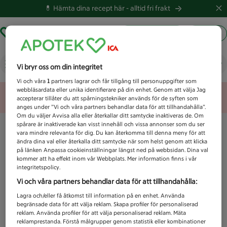
💊 Hämta dina recept här -
alltid fri frakt
Hämta ut recept
Logga in
Vad letar du efter idag?
Vi bryr oss om din integritet
Vi och våra
1
partners lagrar och får tillgång till personuppgifter som
webbläsardata eller unika identifierare på din enhet. Genom att välja Jag
Unknown error
accepterar tillåter du att spårningstekniker används för de syften som
anges under ”Vi och våra partners behandlar data för att tillhandahålla”.
Om du väljer Avvisa alla eller återkallar ditt samtycke inaktiveras de. Om
spårare är inaktiverade kan visst innehåll och vissa annonser som du ser
vara mindre relevanta för dig. Du kan återkomma till denna meny för att
ändra dina val eller återkalla ditt samtycke när som helst genom att klicka
på länken Anpassa cookieinställningar längst ned på webbsidan. Dina val
kommer att ha effekt inom vår Webbplats. Mer information finns i vår
integritetspolicy.
Vi och våra partners behandlar data för att tillhandahålla:
Lagra och/eller få åtkomst till information på en enhet. Använda
begränsade data för att välja reklam. Skapa profiler för personaliserad
reklam. Använda profiler för att välja personaliserad reklam. Mäta
reklamprestanda. Förstå målgrupper genom statistik eller kombinationer