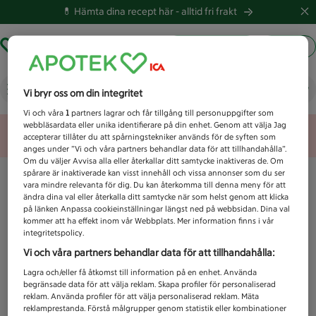
💊 Hämta dina recept här -
alltid fri frakt
Hämta ut recept
Logga in
Vad letar du efter idag?
Vi bryr oss om din integritet
Vi och våra
1
partners lagrar och får tillgång till personuppgifter som
webbläsardata eller unika identifierare på din enhet. Genom att välja Jag
Unknown error
accepterar tillåter du att spårningstekniker används för de syften som
anges under ”Vi och våra partners behandlar data för att tillhandahålla”.
Om du väljer Avvisa alla eller återkallar ditt samtycke inaktiveras de. Om
spårare är inaktiverade kan visst innehåll och vissa annonser som du ser
vara mindre relevanta för dig. Du kan återkomma till denna meny för att
ändra dina val eller återkalla ditt samtycke när som helst genom att klicka
på länken Anpassa cookieinställningar längst ned på webbsidan. Dina val
kommer att ha effekt inom vår Webbplats. Mer information finns i vår
integritetspolicy.
Vi och våra partners behandlar data för att tillhandahålla:
Lagra och/eller få åtkomst till information på en enhet. Använda
begränsade data för att välja reklam. Skapa profiler för personaliserad
reklam. Använda profiler för att välja personaliserad reklam. Mäta
reklamprestanda. Förstå målgrupper genom statistik eller kombinationer