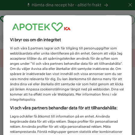
💊 Hämta dina recept här -
alltid fri frakt
Hämta ut recept
Logga in
Vad letar du efter idag?
Vi bryr oss om din integritet
Vi och våra
1
partners lagrar och får tillgång till personuppgifter som
webbläsardata eller unika identifierare på din enhet. Genom att välja Jag
Unknown error
accepterar tillåter du att spårningstekniker används för de syften som
anges under ”Vi och våra partners behandlar data för att tillhandahålla”.
Om du väljer Avvisa alla eller återkallar ditt samtycke inaktiveras de. Om
spårare är inaktiverade kan visst innehåll och vissa annonser som du ser
vara mindre relevanta för dig. Du kan återkomma till denna meny för att
ändra dina val eller återkalla ditt samtycke när som helst genom att klicka
på länken Anpassa cookieinställningar längst ned på webbsidan. Dina val
kommer att ha effekt inom vår Webbplats. Mer information finns i vår
integritetspolicy.
Vi och våra partners behandlar data för att tillhandahålla:
Lagra och/eller få åtkomst till information på en enhet. Använda
begränsade data för att välja reklam. Skapa profiler för personaliserad
reklam. Använda profiler för att välja personaliserad reklam. Mäta
reklamprestanda. Förstå målgrupper genom statistik eller kombinationer