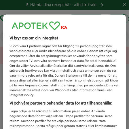
💊 Hämta dina recept här -
alltid fri frakt
Hämta ut recept
Logga in
Vad letar du efter idag?
Vi bryr oss om din integritet
Vi och våra
1
partners lagrar och får tillgång till personuppgifter som
webbläsardata eller unika identifierare på din enhet. Genom att välja Jag
Unknown error
accepterar tillåter du att spårningstekniker används för de syften som
anges under ”Vi och våra partners behandlar data för att tillhandahålla”.
Om du väljer Avvisa alla eller återkallar ditt samtycke inaktiveras de. Om
spårare är inaktiverade kan visst innehåll och vissa annonser som du ser
vara mindre relevanta för dig. Du kan återkomma till denna meny för att
ändra dina val eller återkalla ditt samtycke när som helst genom att klicka
på länken Anpassa cookieinställningar längst ned på webbsidan. Dina val
kommer att ha effekt inom vår Webbplats. Mer information finns i vår
integritetspolicy.
Vi och våra partners behandlar data för att tillhandahålla:
Lagra och/eller få åtkomst till information på en enhet. Använda
begränsade data för att välja reklam. Skapa profiler för personaliserad
reklam. Använda profiler för att välja personaliserad reklam. Mäta
reklamprestanda. Förstå målgrupper genom statistik eller kombinationer