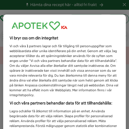
💊 Hämta dina recept här -
alltid fri frakt
Hämta ut recept
Logga in
Vad letar du efter idag?
Vi bryr oss om din integritet
Vi och våra
1
partners lagrar och får tillgång till personuppgifter som
webbläsardata eller unika identifierare på din enhet. Genom att välja Jag
Unknown error
accepterar tillåter du att spårningstekniker används för de syften som
anges under ”Vi och våra partners behandlar data för att tillhandahålla”.
Om du väljer Avvisa alla eller återkallar ditt samtycke inaktiveras de. Om
spårare är inaktiverade kan visst innehåll och vissa annonser som du ser
vara mindre relevanta för dig. Du kan återkomma till denna meny för att
ändra dina val eller återkalla ditt samtycke när som helst genom att klicka
på länken Anpassa cookieinställningar längst ned på webbsidan. Dina val
kommer att ha effekt inom vår Webbplats. Mer information finns i vår
integritetspolicy.
Vi och våra partners behandlar data för att tillhandahålla:
Lagra och/eller få åtkomst till information på en enhet. Använda
begränsade data för att välja reklam. Skapa profiler för personaliserad
reklam. Använda profiler för att välja personaliserad reklam. Mäta
reklamprestanda. Förstå målgrupper genom statistik eller kombinationer