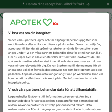
💊 Hämta dina recept här -
alltid fri frakt
Hämta ut recept
Logga in
Vad letar du efter idag?
Vi bryr oss om din integritet
Vi och våra
1
partners lagrar och får tillgång till personuppgifter som
webbläsardata eller unika identifierare på din enhet. Genom att välja Jag
Unknown error
accepterar tillåter du att spårningstekniker används för de syften som
anges under ”Vi och våra partners behandlar data för att tillhandahålla”.
Om du väljer Avvisa alla eller återkallar ditt samtycke inaktiveras de. Om
spårare är inaktiverade kan visst innehåll och vissa annonser som du ser
vara mindre relevanta för dig. Du kan återkomma till denna meny för att
ändra dina val eller återkalla ditt samtycke när som helst genom att klicka
på länken Anpassa cookieinställningar längst ned på webbsidan. Dina val
kommer att ha effekt inom vår Webbplats. Mer information finns i vår
integritetspolicy.
Vi och våra partners behandlar data för att tillhandahålla:
Lagra och/eller få åtkomst till information på en enhet. Använda
begränsade data för att välja reklam. Skapa profiler för personaliserad
reklam. Använda profiler för att välja personaliserad reklam. Mäta
reklamprestanda. Förstå målgrupper genom statistik eller kombinationer