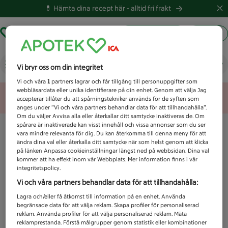
💊 Hämta dina recept här -
alltid fri frakt
Hämta ut recept
Logga in
Vad letar du efter idag?
Vi bryr oss om din integritet
Vi och våra
1
partners lagrar och får tillgång till personuppgifter som
webbläsardata eller unika identifierare på din enhet. Genom att välja Jag
Unknown error
accepterar tillåter du att spårningstekniker används för de syften som
anges under ”Vi och våra partners behandlar data för att tillhandahålla”.
Om du väljer Avvisa alla eller återkallar ditt samtycke inaktiveras de. Om
spårare är inaktiverade kan visst innehåll och vissa annonser som du ser
vara mindre relevanta för dig. Du kan återkomma till denna meny för att
ändra dina val eller återkalla ditt samtycke när som helst genom att klicka
på länken Anpassa cookieinställningar längst ned på webbsidan. Dina val
kommer att ha effekt inom vår Webbplats. Mer information finns i vår
integritetspolicy.
Vi och våra partners behandlar data för att tillhandahålla:
Lagra och/eller få åtkomst till information på en enhet. Använda
begränsade data för att välja reklam. Skapa profiler för personaliserad
reklam. Använda profiler för att välja personaliserad reklam. Mäta
reklamprestanda. Förstå målgrupper genom statistik eller kombinationer