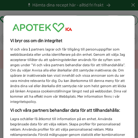
💊 Hämta dina recept här -
alltid fri frakt
Hämta ut recept
Logga in
Vad letar du efter idag?
Vi bryr oss om din integritet
Vi och våra
1
partners lagrar och får tillgång till personuppgifter som
webbläsardata eller unika identifierare på din enhet. Genom att välja Jag
Unknown error
accepterar tillåter du att spårningstekniker används för de syften som
anges under ”Vi och våra partners behandlar data för att tillhandahålla”.
Om du väljer Avvisa alla eller återkallar ditt samtycke inaktiveras de. Om
spårare är inaktiverade kan visst innehåll och vissa annonser som du ser
vara mindre relevanta för dig. Du kan återkomma till denna meny för att
ändra dina val eller återkalla ditt samtycke när som helst genom att klicka
på länken Anpassa cookieinställningar längst ned på webbsidan. Dina val
kommer att ha effekt inom vår Webbplats. Mer information finns i vår
integritetspolicy.
Vi och våra partners behandlar data för att tillhandahålla:
Lagra och/eller få åtkomst till information på en enhet. Använda
begränsade data för att välja reklam. Skapa profiler för personaliserad
reklam. Använda profiler för att välja personaliserad reklam. Mäta
reklamprestanda. Förstå målgrupper genom statistik eller kombinationer