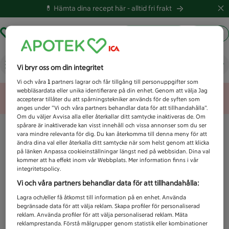
💊 Hämta dina recept här -
alltid fri frakt
Hämta ut recept
Logga in
Vad letar du efter idag?
Vi bryr oss om din integritet
Vi och våra
1
partners lagrar och får tillgång till personuppgifter som
webbläsardata eller unika identifierare på din enhet. Genom att välja Jag
Unknown error
accepterar tillåter du att spårningstekniker används för de syften som
anges under ”Vi och våra partners behandlar data för att tillhandahålla”.
Om du väljer Avvisa alla eller återkallar ditt samtycke inaktiveras de. Om
spårare är inaktiverade kan visst innehåll och vissa annonser som du ser
vara mindre relevanta för dig. Du kan återkomma till denna meny för att
ändra dina val eller återkalla ditt samtycke när som helst genom att klicka
på länken Anpassa cookieinställningar längst ned på webbsidan. Dina val
kommer att ha effekt inom vår Webbplats. Mer information finns i vår
integritetspolicy.
Vi och våra partners behandlar data för att tillhandahålla:
Lagra och/eller få åtkomst till information på en enhet. Använda
begränsade data för att välja reklam. Skapa profiler för personaliserad
reklam. Använda profiler för att välja personaliserad reklam. Mäta
reklamprestanda. Förstå målgrupper genom statistik eller kombinationer