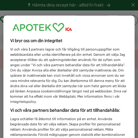
💊 Hämta dina recept här -
alltid fri frakt
Hämta ut recept
Logga in
Vad letar du efter idag?
Vi bryr oss om din integritet
Vi och våra
1
partners lagrar och får tillgång till personuppgifter som
webbläsardata eller unika identifierare på din enhet. Genom att välja Jag
Unknown error
accepterar tillåter du att spårningstekniker används för de syften som
anges under ”Vi och våra partners behandlar data för att tillhandahålla”.
Om du väljer Avvisa alla eller återkallar ditt samtycke inaktiveras de. Om
spårare är inaktiverade kan visst innehåll och vissa annonser som du ser
vara mindre relevanta för dig. Du kan återkomma till denna meny för att
ändra dina val eller återkalla ditt samtycke när som helst genom att klicka
på länken Anpassa cookieinställningar längst ned på webbsidan. Dina val
kommer att ha effekt inom vår Webbplats. Mer information finns i vår
integritetspolicy.
Vi och våra partners behandlar data för att tillhandahålla:
Lagra och/eller få åtkomst till information på en enhet. Använda
begränsade data för att välja reklam. Skapa profiler för personaliserad
reklam. Använda profiler för att välja personaliserad reklam. Mäta
reklamprestanda. Förstå målgrupper genom statistik eller kombinationer