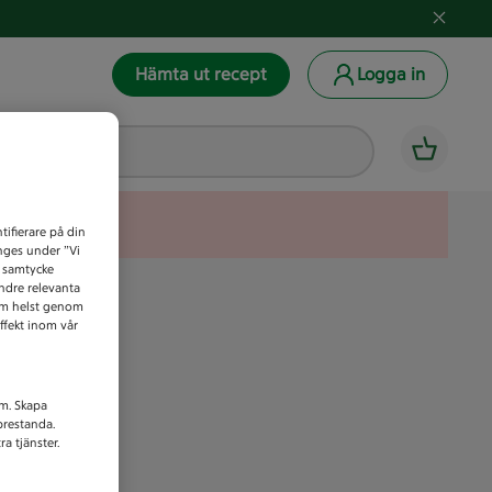
Hämta ut recept
Logga in
tifierare på din
anges under ”Vi
t samtycke
indre relevanta
som helst genom
ffekt inom vår
am. Skapa
prestanda.
a tjänster.