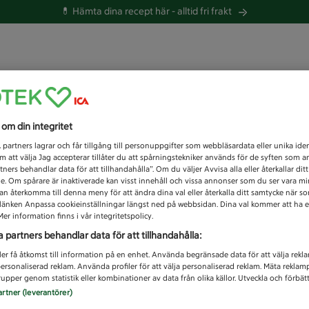
💊 Hämta dina recept här -
alltid fri frakt
 du efter idag?
s om din integritet
Unknown error
1
partners lagrar och får tillgång till personuppgifter som webbläsardata eller unika iden
 att välja Jag accepterar tillåter du att spårningstekniker används för de syften som 
tners behandlar data för att tillhandahålla”. Om du väljer Avvisa alla eller återkallar dit
de. Om spårare är inaktiverade kan visst innehåll och vissa annonser som du ser vara m
kan återkomma till denna meny för att ändra dina val eller återkalla ditt samtycke när 
å länken Anpassa cookieinställningar längst ned på webbsidan. Dina val kommer att ha e
er information finns i vår integritetspolicy.
a partners behandlar data för att tillhandahålla:
ler få åtkomst till information på en enhet. Använda begränsade data för att välja rekl
 personaliserad reklam. Använda profiler för att välja personaliserad reklam. Mäta reklam
upper genom statistik eller kombinationer av data från olika källor. Utveckla och förbättr
artner (leverantörer)