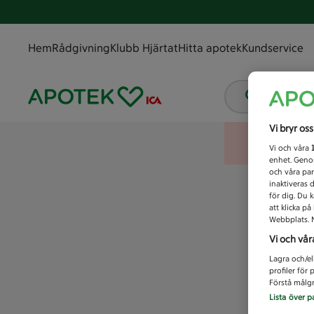
Hem
Rådgivning
Klubb Hjärtat
Hitta apotek
Kundservice
Vad letar
Vi bryr os
Vi och våra
enhet. Genom
och våra par
inaktiveras 
för dig. Du 
att klicka p
Webbplats. M
Vi och vår
Lagra och/el
profiler för
Förstå målgr
Lista över p