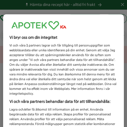
💊 Hämta dina recept här -
alltid fri frakt
Hämta ut recept
Logga in
Vad letar du efter idag?
Vi bryr oss om din integritet
Vi och våra
1
partners lagrar och får tillgång till personuppgifter som
webbläsardata eller unika identifierare på din enhet. Genom att välja Jag
Unknown error
accepterar tillåter du att spårningstekniker används för de syften som
anges under ”Vi och våra partners behandlar data för att tillhandahålla”.
Om du väljer Avvisa alla eller återkallar ditt samtycke inaktiveras de. Om
spårare är inaktiverade kan visst innehåll och vissa annonser som du ser
vara mindre relevanta för dig. Du kan återkomma till denna meny för att
ändra dina val eller återkalla ditt samtycke när som helst genom att klicka
på länken Anpassa cookieinställningar längst ned på webbsidan. Dina val
kommer att ha effekt inom vår Webbplats. Mer information finns i vår
integritetspolicy.
Vi och våra partners behandlar data för att tillhandahålla:
Lagra och/eller få åtkomst till information på en enhet. Använda
begränsade data för att välja reklam. Skapa profiler för personaliserad
reklam. Använda profiler för att välja personaliserad reklam. Mäta
reklamprestanda. Förstå målgrupper genom statistik eller kombinationer