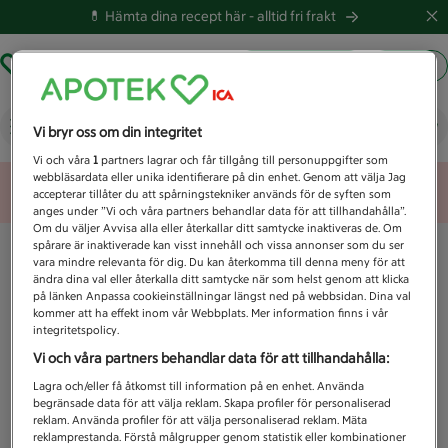
💊 Hämta dina recept här -
alltid fri frakt
Hämta ut recept
Logga in
Vad letar du efter idag?
Vi bryr oss om din integritet
Vi och våra
1
partners lagrar och får tillgång till personuppgifter som
webbläsardata eller unika identifierare på din enhet. Genom att välja Jag
Unknown error
accepterar tillåter du att spårningstekniker används för de syften som
anges under ”Vi och våra partners behandlar data för att tillhandahålla”.
Om du väljer Avvisa alla eller återkallar ditt samtycke inaktiveras de. Om
spårare är inaktiverade kan visst innehåll och vissa annonser som du ser
vara mindre relevanta för dig. Du kan återkomma till denna meny för att
ändra dina val eller återkalla ditt samtycke när som helst genom att klicka
på länken Anpassa cookieinställningar längst ned på webbsidan. Dina val
kommer att ha effekt inom vår Webbplats. Mer information finns i vår
integritetspolicy.
Vi och våra partners behandlar data för att tillhandahålla:
Lagra och/eller få åtkomst till information på en enhet. Använda
begränsade data för att välja reklam. Skapa profiler för personaliserad
reklam. Använda profiler för att välja personaliserad reklam. Mäta
reklamprestanda. Förstå målgrupper genom statistik eller kombinationer