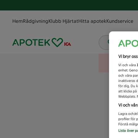
Hem
Rådgivning
Klubb Hjärtat
Hitta apotek
Kundservice
Vad letar
Vi bryr os
Vi och våra
enhet. Genom
och våra par
inaktiveras 
för dig. Du 
att klicka p
Webbplats. M
Vi och vår
Lagra och/el
profiler för
Förstå målgr
Lista över p