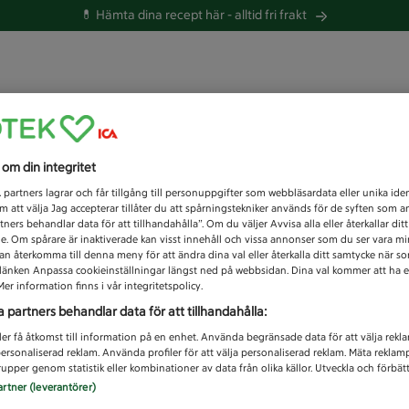
💊 Hämta dina recept här -
alltid fri frakt
 du efter idag?
s om din integritet
Unknown error
1
partners lagrar och får tillgång till personuppgifter som webbläsardata eller unika iden
 att välja Jag accepterar tillåter du att spårningstekniker används för de syften som 
tners behandlar data för att tillhandahålla”. Om du väljer Avvisa alla eller återkallar dit
de. Om spårare är inaktiverade kan visst innehåll och vissa annonser som du ser vara m
kan återkomma till denna meny för att ändra dina val eller återkalla ditt samtycke när 
å länken Anpassa cookieinställningar längst ned på webbsidan. Dina val kommer att ha e
er information finns i vår integritetspolicy.
a partners behandlar data för att tillhandahålla:
ler få åtkomst till information på en enhet. Använda begränsade data för att välja rekl
 personaliserad reklam. Använda profiler för att välja personaliserad reklam. Mäta reklam
upper genom statistik eller kombinationer av data från olika källor. Utveckla och förbättr
artner (leverantörer)