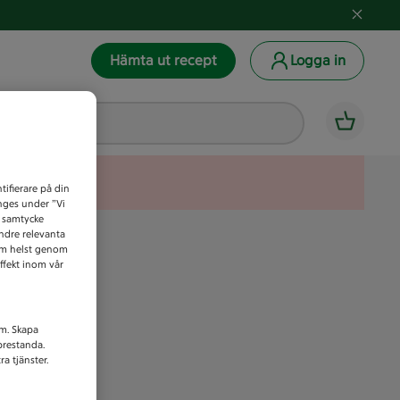
Hämta ut recept
Logga in
tifierare på din
anges under ”Vi
t samtycke
indre relevanta
som helst genom
ffekt inom vår
am. Skapa
prestanda.
a tjänster.