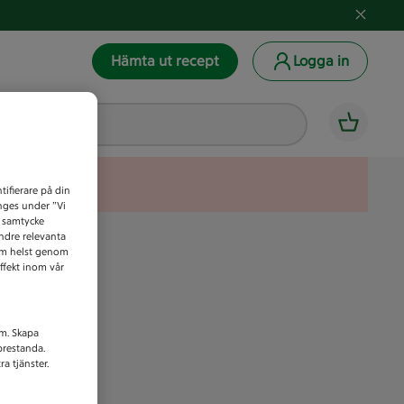
Hämta ut recept
Logga in
tifierare på din
anges under ”Vi
t samtycke
indre relevanta
som helst genom
ffekt inom vår
am. Skapa
prestanda.
a tjänster.