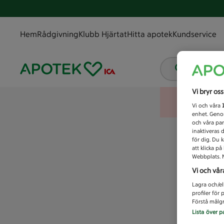
Hem
Rådgivning
Klubb Hjärtat
Hitta apotek
Kundservice
Vad letar
Vi bryr os
Vi och våra
enhet. Genom
och våra par
inaktiveras 
för dig. Du 
att klicka p
Webbplats. M
Vi och vår
Lagra och/el
profiler för
Förstå målgr
Lista över p