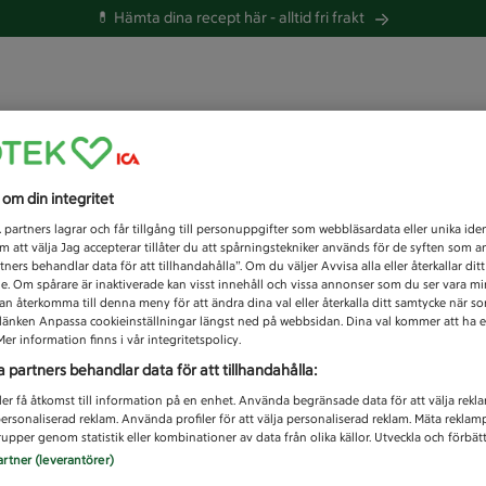
💊 Hämta dina recept här -
alltid fri frakt
 du efter idag?
s om din integritet
Unknown error
1
partners lagrar och får tillgång till personuppgifter som webbläsardata eller unika iden
 att välja Jag accepterar tillåter du att spårningstekniker används för de syften som 
tners behandlar data för att tillhandahålla”. Om du väljer Avvisa alla eller återkallar dit
de. Om spårare är inaktiverade kan visst innehåll och vissa annonser som du ser vara m
kan återkomma till denna meny för att ändra dina val eller återkalla ditt samtycke när 
å länken Anpassa cookieinställningar längst ned på webbsidan. Dina val kommer att ha e
er information finns i vår integritetspolicy.
a partners behandlar data för att tillhandahålla:
ler få åtkomst till information på en enhet. Använda begränsade data för att välja rekl
 personaliserad reklam. Använda profiler för att välja personaliserad reklam. Mäta reklam
upper genom statistik eller kombinationer av data från olika källor. Utveckla och förbättr
artner (leverantörer)