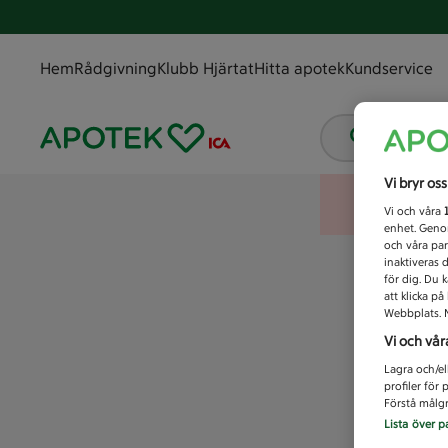
Hem
Rådgivning
Klubb Hjärtat
Hitta apotek
Kundservice
Vad letar
Vi bryr os
Vi och våra
enhet. Genom
och våra par
inaktiveras 
för dig. Du 
att klicka p
Webbplats. M
Vi och vår
Lagra och/el
profiler för
Förstå målgr
Lista över p