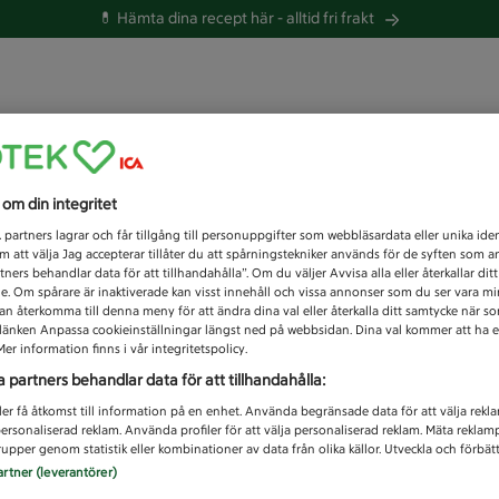
💊 Hämta dina recept här -
alltid fri frakt
 du efter idag?
s om din integritet
Unknown error
1
partners lagrar och får tillgång till personuppgifter som webbläsardata eller unika iden
 att välja Jag accepterar tillåter du att spårningstekniker används för de syften som 
tners behandlar data för att tillhandahålla”. Om du väljer Avvisa alla eller återkallar dit
de. Om spårare är inaktiverade kan visst innehåll och vissa annonser som du ser vara m
kan återkomma till denna meny för att ändra dina val eller återkalla ditt samtycke när 
å länken Anpassa cookieinställningar längst ned på webbsidan. Dina val kommer att ha e
er information finns i vår integritetspolicy.
a partners behandlar data för att tillhandahålla:
ler få åtkomst till information på en enhet. Använda begränsade data för att välja rekl
 personaliserad reklam. Använda profiler för att välja personaliserad reklam. Mäta reklam
upper genom statistik eller kombinationer av data från olika källor. Utveckla och förbättr
artner (leverantörer)