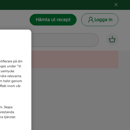
Hämta ut recept
Logga in
tifierare på din
anges under ”Vi
t samtycke
indre relevanta
som helst genom
ffekt inom vår
am. Skapa
prestanda.
a tjänster.