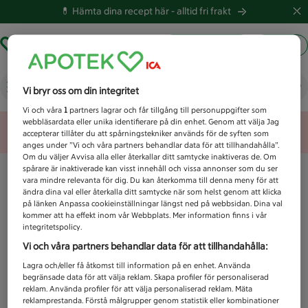
💊 Hämta dina recept här -
alltid fri frakt
Hämta ut recept
Logga in
Vad letar du efter idag?
Vi bryr oss om din integritet
Vi och våra
1
partners lagrar och får tillgång till personuppgifter som
webbläsardata eller unika identifierare på din enhet. Genom att välja Jag
Unknown error
accepterar tillåter du att spårningstekniker används för de syften som
anges under ”Vi och våra partners behandlar data för att tillhandahålla”.
Om du väljer Avvisa alla eller återkallar ditt samtycke inaktiveras de. Om
spårare är inaktiverade kan visst innehåll och vissa annonser som du ser
vara mindre relevanta för dig. Du kan återkomma till denna meny för att
ändra dina val eller återkalla ditt samtycke när som helst genom att klicka
på länken Anpassa cookieinställningar längst ned på webbsidan. Dina val
kommer att ha effekt inom vår Webbplats. Mer information finns i vår
integritetspolicy.
Vi och våra partners behandlar data för att tillhandahålla:
Lagra och/eller få åtkomst till information på en enhet. Använda
begränsade data för att välja reklam. Skapa profiler för personaliserad
reklam. Använda profiler för att välja personaliserad reklam. Mäta
reklamprestanda. Förstå målgrupper genom statistik eller kombinationer