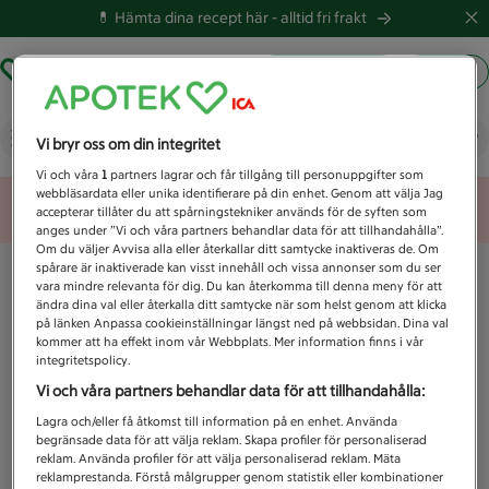
💊 Hämta dina recept här -
alltid fri frakt
Hämta ut recept
Logga in
Vad letar du efter idag?
Vi bryr oss om din integritet
Vi och våra
1
partners lagrar och får tillgång till personuppgifter som
webbläsardata eller unika identifierare på din enhet. Genom att välja Jag
Unknown error
accepterar tillåter du att spårningstekniker används för de syften som
anges under ”Vi och våra partners behandlar data för att tillhandahålla”.
Om du väljer Avvisa alla eller återkallar ditt samtycke inaktiveras de. Om
spårare är inaktiverade kan visst innehåll och vissa annonser som du ser
vara mindre relevanta för dig. Du kan återkomma till denna meny för att
ändra dina val eller återkalla ditt samtycke när som helst genom att klicka
på länken Anpassa cookieinställningar längst ned på webbsidan. Dina val
kommer att ha effekt inom vår Webbplats. Mer information finns i vår
integritetspolicy.
Vi och våra partners behandlar data för att tillhandahålla:
Lagra och/eller få åtkomst till information på en enhet. Använda
begränsade data för att välja reklam. Skapa profiler för personaliserad
reklam. Använda profiler för att välja personaliserad reklam. Mäta
reklamprestanda. Förstå målgrupper genom statistik eller kombinationer