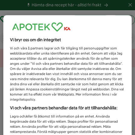
💊 Hämta dina recept här -
alltid fri frakt
Hämta ut recept
Logga in
Vad letar du efter idag?
Vi bryr oss om din integritet
Vi och våra
1
partners lagrar och får tillgång till personuppgifter som
webbläsardata eller unika identifierare på din enhet. Genom att välja Jag
Unknown error
accepterar tillåter du att spårningstekniker används för de syften som
anges under ”Vi och våra partners behandlar data för att tillhandahålla”.
Om du väljer Avvisa alla eller återkallar ditt samtycke inaktiveras de. Om
spårare är inaktiverade kan visst innehåll och vissa annonser som du ser
vara mindre relevanta för dig. Du kan återkomma till denna meny för att
ändra dina val eller återkalla ditt samtycke när som helst genom att klicka
på länken Anpassa cookieinställningar längst ned på webbsidan. Dina val
kommer att ha effekt inom vår Webbplats. Mer information finns i vår
integritetspolicy.
Vi och våra partners behandlar data för att tillhandahålla:
Lagra och/eller få åtkomst till information på en enhet. Använda
begränsade data för att välja reklam. Skapa profiler för personaliserad
reklam. Använda profiler för att välja personaliserad reklam. Mäta
reklamprestanda. Förstå målgrupper genom statistik eller kombinationer