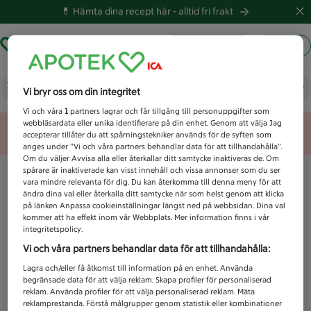
💊 Hämta dina recept här -
alltid fri frakt
Hämta ut recept
Logga in
Vad letar du efter idag?
Vi bryr oss om din integritet
Vi och våra
1
partners lagrar och får tillgång till personuppgifter som
webbläsardata eller unika identifierare på din enhet. Genom att välja Jag
Unknown error
accepterar tillåter du att spårningstekniker används för de syften som
anges under ”Vi och våra partners behandlar data för att tillhandahålla”.
Om du väljer Avvisa alla eller återkallar ditt samtycke inaktiveras de. Om
spårare är inaktiverade kan visst innehåll och vissa annonser som du ser
vara mindre relevanta för dig. Du kan återkomma till denna meny för att
ändra dina val eller återkalla ditt samtycke när som helst genom att klicka
på länken Anpassa cookieinställningar längst ned på webbsidan. Dina val
kommer att ha effekt inom vår Webbplats. Mer information finns i vår
integritetspolicy.
Vi och våra partners behandlar data för att tillhandahålla:
Lagra och/eller få åtkomst till information på en enhet. Använda
begränsade data för att välja reklam. Skapa profiler för personaliserad
reklam. Använda profiler för att välja personaliserad reklam. Mäta
reklamprestanda. Förstå målgrupper genom statistik eller kombinationer