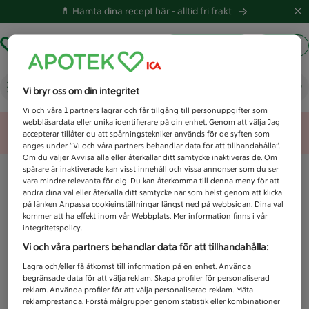
💊 Hämta dina recept här -
alltid fri frakt
Hämta ut recept
Logga in
Vad letar du efter idag?
Vi bryr oss om din integritet
Vi och våra
1
partners lagrar och får tillgång till personuppgifter som
webbläsardata eller unika identifierare på din enhet. Genom att välja Jag
Unknown error
accepterar tillåter du att spårningstekniker används för de syften som
anges under ”Vi och våra partners behandlar data för att tillhandahålla”.
Om du väljer Avvisa alla eller återkallar ditt samtycke inaktiveras de. Om
spårare är inaktiverade kan visst innehåll och vissa annonser som du ser
vara mindre relevanta för dig. Du kan återkomma till denna meny för att
ändra dina val eller återkalla ditt samtycke när som helst genom att klicka
på länken Anpassa cookieinställningar längst ned på webbsidan. Dina val
kommer att ha effekt inom vår Webbplats. Mer information finns i vår
integritetspolicy.
Vi och våra partners behandlar data för att tillhandahålla:
Lagra och/eller få åtkomst till information på en enhet. Använda
begränsade data för att välja reklam. Skapa profiler för personaliserad
reklam. Använda profiler för att välja personaliserad reklam. Mäta
reklamprestanda. Förstå målgrupper genom statistik eller kombinationer