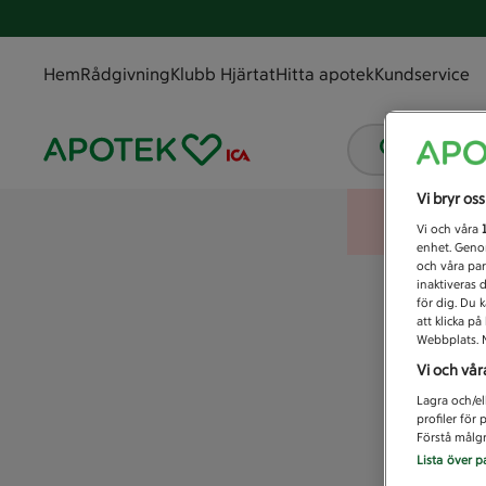
Hem
Rådgivning
Klubb Hjärtat
Hitta apotek
Kundservice
Vad letar
Vi bryr os
Vi och våra
enhet. Genom
och våra par
inaktiveras 
för dig. Du 
att klicka p
Webbplats. M
Vi och vår
Lagra och/el
profiler för
Förstå målgr
Lista över p