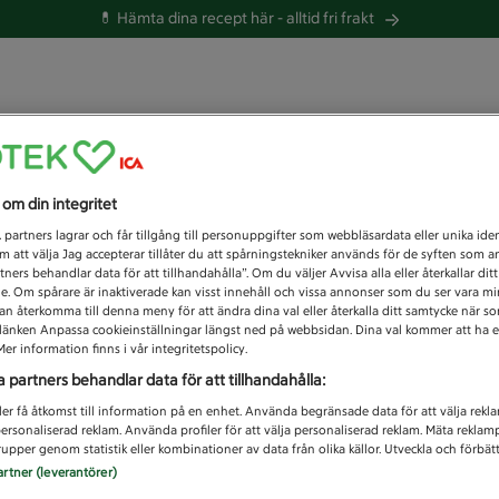
💊 Hämta dina recept här -
alltid fri frakt
 du efter idag?
s om din integritet
Unknown error
1
partners lagrar och får tillgång till personuppgifter som webbläsardata eller unika iden
 att välja Jag accepterar tillåter du att spårningstekniker används för de syften som 
tners behandlar data för att tillhandahålla”. Om du väljer Avvisa alla eller återkallar dit
de. Om spårare är inaktiverade kan visst innehåll och vissa annonser som du ser vara m
kan återkomma till denna meny för att ändra dina val eller återkalla ditt samtycke när 
å länken Anpassa cookieinställningar längst ned på webbsidan. Dina val kommer att ha e
er information finns i vår integritetspolicy.
a partners behandlar data för att tillhandahålla:
ler få åtkomst till information på en enhet. Använda begränsade data för att välja rekl
 personaliserad reklam. Använda profiler för att välja personaliserad reklam. Mäta reklam
upper genom statistik eller kombinationer av data från olika källor. Utveckla och förbättr
artner (leverantörer)