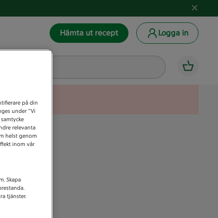
Hämta ut recept
Logga in
tifierare på din
anges under ”Vi
t samtycke
indre relevanta
som helst genom
ffekt inom vår
am. Skapa
prestanda.
a tjänster.