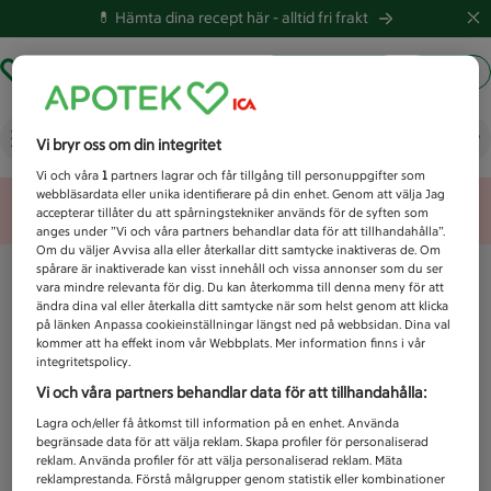
💊 Hämta dina recept här -
alltid fri frakt
Hämta ut recept
Logga in
Vad letar du efter idag?
Vi bryr oss om din integritet
Vi och våra
1
partners lagrar och får tillgång till personuppgifter som
webbläsardata eller unika identifierare på din enhet. Genom att välja Jag
Unknown error
accepterar tillåter du att spårningstekniker används för de syften som
anges under ”Vi och våra partners behandlar data för att tillhandahålla”.
Om du väljer Avvisa alla eller återkallar ditt samtycke inaktiveras de. Om
spårare är inaktiverade kan visst innehåll och vissa annonser som du ser
vara mindre relevanta för dig. Du kan återkomma till denna meny för att
ändra dina val eller återkalla ditt samtycke när som helst genom att klicka
på länken Anpassa cookieinställningar längst ned på webbsidan. Dina val
kommer att ha effekt inom vår Webbplats. Mer information finns i vår
integritetspolicy.
Vi och våra partners behandlar data för att tillhandahålla:
Lagra och/eller få åtkomst till information på en enhet. Använda
begränsade data för att välja reklam. Skapa profiler för personaliserad
reklam. Använda profiler för att välja personaliserad reklam. Mäta
reklamprestanda. Förstå målgrupper genom statistik eller kombinationer