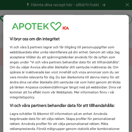
💊 Hämta dina recept här -
alltid fri frakt
Hämta ut recept
Logga in
Vad letar du efter idag?
Vi bryr oss om din integritet
Vi och våra
1
partners lagrar och får tillgång till personuppgifter som
webbläsardata eller unika identifierare på din enhet. Genom att välja Jag
Unknown error
accepterar tillåter du att spårningstekniker används för de syften som
anges under ”Vi och våra partners behandlar data för att tillhandahålla”.
Om du väljer Avvisa alla eller återkallar ditt samtycke inaktiveras de. Om
spårare är inaktiverade kan visst innehåll och vissa annonser som du ser
vara mindre relevanta för dig. Du kan återkomma till denna meny för att
ändra dina val eller återkalla ditt samtycke när som helst genom att klicka
på länken Anpassa cookieinställningar längst ned på webbsidan. Dina val
kommer att ha effekt inom vår Webbplats. Mer information finns i vår
integritetspolicy.
Vi och våra partners behandlar data för att tillhandahålla:
Lagra och/eller få åtkomst till information på en enhet. Använda
begränsade data för att välja reklam. Skapa profiler för personaliserad
reklam. Använda profiler för att välja personaliserad reklam. Mäta
reklamprestanda. Förstå målgrupper genom statistik eller kombinationer