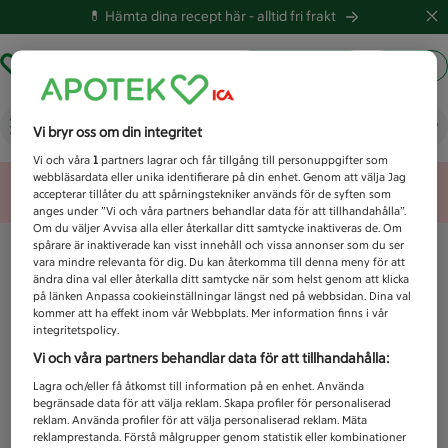
💊 Hämta dina recept här -
alltid fri frakt
Hämta ut recept
Logga in
Vad letar du efter idag?
Vi bryr oss om din integritet
Vi och våra
1
partners lagrar och får tillgång till personuppgifter som
webbläsardata eller unika identifierare på din enhet. Genom att välja Jag
Unknown error
accepterar tillåter du att spårningstekniker används för de syften som
anges under ”Vi och våra partners behandlar data för att tillhandahålla”.
Om du väljer Avvisa alla eller återkallar ditt samtycke inaktiveras de. Om
spårare är inaktiverade kan visst innehåll och vissa annonser som du ser
vara mindre relevanta för dig. Du kan återkomma till denna meny för att
ändra dina val eller återkalla ditt samtycke när som helst genom att klicka
på länken Anpassa cookieinställningar längst ned på webbsidan. Dina val
kommer att ha effekt inom vår Webbplats. Mer information finns i vår
integritetspolicy.
Vi och våra partners behandlar data för att tillhandahålla:
Lagra och/eller få åtkomst till information på en enhet. Använda
begränsade data för att välja reklam. Skapa profiler för personaliserad
reklam. Använda profiler för att välja personaliserad reklam. Mäta
reklamprestanda. Förstå målgrupper genom statistik eller kombinationer