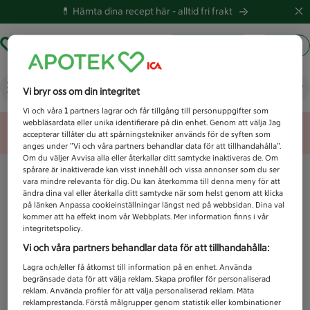
💊 Hämta dina recept här -
alltid fri frakt
Hämta ut recept
Logga in
Vad letar du efter idag?
Vi bryr oss om din integritet
Vi och våra
1
partners lagrar och får tillgång till personuppgifter som
webbläsardata eller unika identifierare på din enhet. Genom att välja Jag
Unknown error
accepterar tillåter du att spårningstekniker används för de syften som
anges under ”Vi och våra partners behandlar data för att tillhandahålla”.
Om du väljer Avvisa alla eller återkallar ditt samtycke inaktiveras de. Om
spårare är inaktiverade kan visst innehåll och vissa annonser som du ser
vara mindre relevanta för dig. Du kan återkomma till denna meny för att
ändra dina val eller återkalla ditt samtycke när som helst genom att klicka
på länken Anpassa cookieinställningar längst ned på webbsidan. Dina val
kommer att ha effekt inom vår Webbplats. Mer information finns i vår
integritetspolicy.
Vi och våra partners behandlar data för att tillhandahålla:
Lagra och/eller få åtkomst till information på en enhet. Använda
begränsade data för att välja reklam. Skapa profiler för personaliserad
reklam. Använda profiler för att välja personaliserad reklam. Mäta
reklamprestanda. Förstå målgrupper genom statistik eller kombinationer