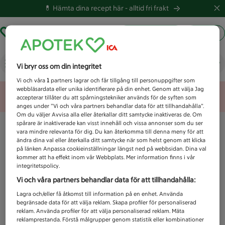
💊 Hämta dina recept här -
alltid fri frakt
Hämta ut recept
Logga in
Vad letar du efter idag?
Vi bryr oss om din integritet
Vi och våra
1
partners lagrar och får tillgång till personuppgifter som
webbläsardata eller unika identifierare på din enhet. Genom att välja Jag
Unknown error
accepterar tillåter du att spårningstekniker används för de syften som
anges under ”Vi och våra partners behandlar data för att tillhandahålla”.
Om du väljer Avvisa alla eller återkallar ditt samtycke inaktiveras de. Om
spårare är inaktiverade kan visst innehåll och vissa annonser som du ser
vara mindre relevanta för dig. Du kan återkomma till denna meny för att
ändra dina val eller återkalla ditt samtycke när som helst genom att klicka
på länken Anpassa cookieinställningar längst ned på webbsidan. Dina val
kommer att ha effekt inom vår Webbplats. Mer information finns i vår
integritetspolicy.
Vi och våra partners behandlar data för att tillhandahålla:
Lagra och/eller få åtkomst till information på en enhet. Använda
begränsade data för att välja reklam. Skapa profiler för personaliserad
reklam. Använda profiler för att välja personaliserad reklam. Mäta
reklamprestanda. Förstå målgrupper genom statistik eller kombinationer