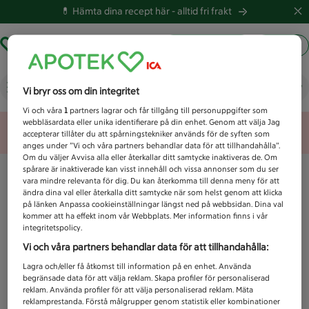
💊 Hämta dina recept här -
alltid fri frakt
Hämta ut recept
Logga in
Vad letar du efter idag?
Vi bryr oss om din integritet
Vi och våra
1
partners lagrar och får tillgång till personuppgifter som
webbläsardata eller unika identifierare på din enhet. Genom att välja Jag
Unknown error
accepterar tillåter du att spårningstekniker används för de syften som
anges under ”Vi och våra partners behandlar data för att tillhandahålla”.
Om du väljer Avvisa alla eller återkallar ditt samtycke inaktiveras de. Om
spårare är inaktiverade kan visst innehåll och vissa annonser som du ser
vara mindre relevanta för dig. Du kan återkomma till denna meny för att
ändra dina val eller återkalla ditt samtycke när som helst genom att klicka
på länken Anpassa cookieinställningar längst ned på webbsidan. Dina val
kommer att ha effekt inom vår Webbplats. Mer information finns i vår
integritetspolicy.
Vi och våra partners behandlar data för att tillhandahålla:
Lagra och/eller få åtkomst till information på en enhet. Använda
begränsade data för att välja reklam. Skapa profiler för personaliserad
reklam. Använda profiler för att välja personaliserad reklam. Mäta
reklamprestanda. Förstå målgrupper genom statistik eller kombinationer