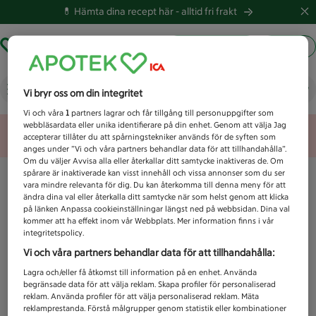
💊 Hämta dina recept här -
alltid fri frakt
Hämta ut recept
Logga in
Vad letar du efter idag?
Vi bryr oss om din integritet
Vi och våra
1
partners lagrar och får tillgång till personuppgifter som
webbläsardata eller unika identifierare på din enhet. Genom att välja Jag
Unknown error
accepterar tillåter du att spårningstekniker används för de syften som
anges under ”Vi och våra partners behandlar data för att tillhandahålla”.
Om du väljer Avvisa alla eller återkallar ditt samtycke inaktiveras de. Om
spårare är inaktiverade kan visst innehåll och vissa annonser som du ser
vara mindre relevanta för dig. Du kan återkomma till denna meny för att
ändra dina val eller återkalla ditt samtycke när som helst genom att klicka
på länken Anpassa cookieinställningar längst ned på webbsidan. Dina val
kommer att ha effekt inom vår Webbplats. Mer information finns i vår
integritetspolicy.
Vi och våra partners behandlar data för att tillhandahålla:
Lagra och/eller få åtkomst till information på en enhet. Använda
begränsade data för att välja reklam. Skapa profiler för personaliserad
reklam. Använda profiler för att välja personaliserad reklam. Mäta
reklamprestanda. Förstå målgrupper genom statistik eller kombinationer