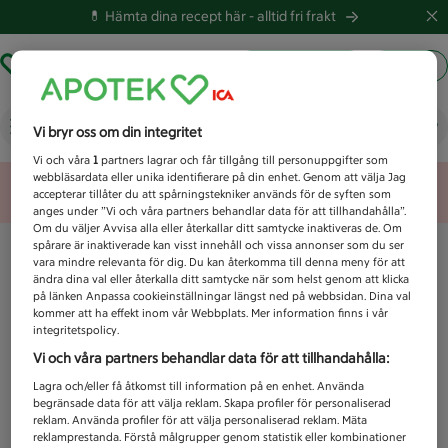
💊 Hämta dina recept här -
alltid fri frakt
Hämta ut recept
Logga in
Vad letar du efter idag?
Vi bryr oss om din integritet
Vi och våra
1
partners lagrar och får tillgång till personuppgifter som
webbläsardata eller unika identifierare på din enhet. Genom att välja Jag
Unknown error
accepterar tillåter du att spårningstekniker används för de syften som
anges under ”Vi och våra partners behandlar data för att tillhandahålla”.
Om du väljer Avvisa alla eller återkallar ditt samtycke inaktiveras de. Om
spårare är inaktiverade kan visst innehåll och vissa annonser som du ser
vara mindre relevanta för dig. Du kan återkomma till denna meny för att
ändra dina val eller återkalla ditt samtycke när som helst genom att klicka
på länken Anpassa cookieinställningar längst ned på webbsidan. Dina val
kommer att ha effekt inom vår Webbplats. Mer information finns i vår
integritetspolicy.
Vi och våra partners behandlar data för att tillhandahålla:
Lagra och/eller få åtkomst till information på en enhet. Använda
begränsade data för att välja reklam. Skapa profiler för personaliserad
reklam. Använda profiler för att välja personaliserad reklam. Mäta
reklamprestanda. Förstå målgrupper genom statistik eller kombinationer