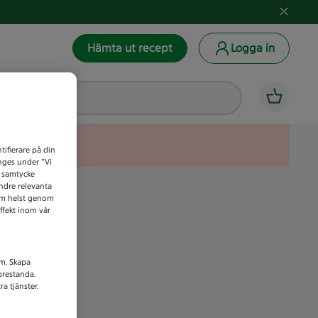
Hämta ut recept
Logga in
tifierare på din
anges under ”Vi
t samtycke
indre relevanta
som helst genom
ffekt inom vår
am. Skapa
prestanda.
a tjänster.