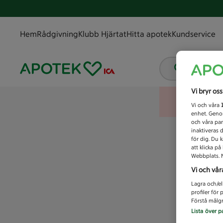
Hem
Rådgivning
Klubb Hjärtat
Hitta apotek
Kundservice
Vad letar
Vi bryr os
Vi och våra
enhet. Genom
och våra par
inaktiveras 
för dig. Du 
att klicka p
Webbplats. M
Vi och vår
Lagra och/el
profiler för
Förstå målgr
Lista över p