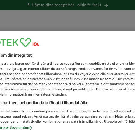
💊 Hämta dina recept här -
alltid fri frakt
 du efter idag?
s om din integritet
Unknown error
1
partners lagrar och får tillgång till personuppgifter som webbläsardata eller unika iden
 att välja Jag accepterar tillåter du att spårningstekniker används för de syften som 
tners behandlar data för att tillhandahålla”. Om du väljer Avvisa alla eller återkallar dit
de. Om spårare är inaktiverade kan visst innehåll och vissa annonser som du ser vara m
kan återkomma till denna meny för att ändra dina val eller återkalla ditt samtycke när 
å länken Anpassa cookieinställningar längst ned på webbsidan. Dina val kommer att ha e
er information finns i vår integritetspolicy.
a partners behandlar data för att tillhandahålla:
ler få åtkomst till information på en enhet. Använda begränsade data för att välja rekl
 personaliserad reklam. Använda profiler för att välja personaliserad reklam. Mäta reklam
upper genom statistik eller kombinationer av data från olika källor. Utveckla och förbättr
artner (leverantörer)