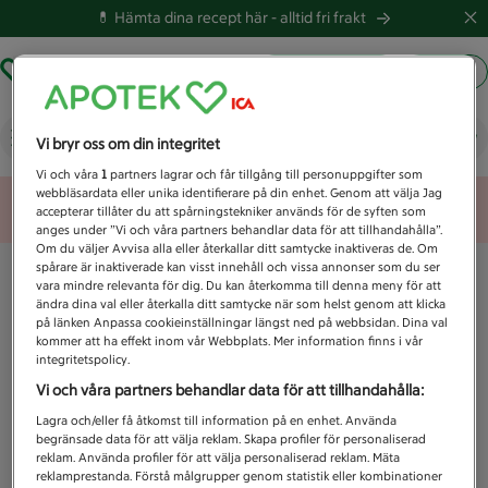
💊 Hämta dina recept här -
alltid fri frakt
Hämta ut recept
Logga in
Vad letar du efter idag?
Vi bryr oss om din integritet
Vi och våra
1
partners lagrar och får tillgång till personuppgifter som
webbläsardata eller unika identifierare på din enhet. Genom att välja Jag
Unknown error
accepterar tillåter du att spårningstekniker används för de syften som
anges under ”Vi och våra partners behandlar data för att tillhandahålla”.
Om du väljer Avvisa alla eller återkallar ditt samtycke inaktiveras de. Om
spårare är inaktiverade kan visst innehåll och vissa annonser som du ser
vara mindre relevanta för dig. Du kan återkomma till denna meny för att
ändra dina val eller återkalla ditt samtycke när som helst genom att klicka
på länken Anpassa cookieinställningar längst ned på webbsidan. Dina val
kommer att ha effekt inom vår Webbplats. Mer information finns i vår
integritetspolicy.
Vi och våra partners behandlar data för att tillhandahålla:
Lagra och/eller få åtkomst till information på en enhet. Använda
begränsade data för att välja reklam. Skapa profiler för personaliserad
reklam. Använda profiler för att välja personaliserad reklam. Mäta
reklamprestanda. Förstå målgrupper genom statistik eller kombinationer