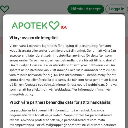
Hämta ut recept
Logga in
Vad letar du efter idag?
Vi bryr oss om din integritet
Unknown error
Vi och våra
1
partners lagrar och får tillgång till personuppgifter som
webbläsardata eller unika identifierare på din enhet. Genom att välja Jag
accepterar tillåter du att spårningstekniker används för de syften som
anges under ”Vi och våra partners behandlar data för att tillhandahålla”.
Om du väljer Avvisa alla eller återkallar ditt samtycke inaktiveras de. Om
spårare är inaktiverade kan visst innehåll och vissa annonser som du ser
vara mindre relevanta för dig. Du kan återkomma till denna meny för att
ändra dina val eller återkalla ditt samtycke när som helst genom att klicka
på länken Anpassa cookieinställningar längst ned på webbsidan. Dina val
kommer att ha effekt inom vår Webbplats. Mer information finns i vår
integritetspolicy.
Vi och våra partners behandlar data för att tillhandahålla:
Lagra och/eller få åtkomst till information på en enhet. Använda
begränsade data för att välja reklam. Skapa profiler för personaliserad
reklam. Använda profiler för att välja personaliserad reklam. Mäta
reklamprestanda. Förstå målgrupper genom statistik eller kombinationer