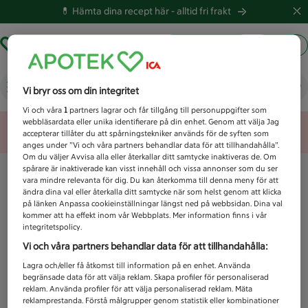
💊 Hämta dina recept här -
alltid fri frakt
Hämta ut recept
Logga in
Vad letar du efter idag?
Vi bryr oss om din integritet
Vi och våra
1
partners lagrar och får tillgång till personuppgifter som
webbläsardata eller unika identifierare på din enhet. Genom att välja Jag
Unknown error
accepterar tillåter du att spårningstekniker används för de syften som
anges under ”Vi och våra partners behandlar data för att tillhandahålla”.
Om du väljer Avvisa alla eller återkallar ditt samtycke inaktiveras de. Om
spårare är inaktiverade kan visst innehåll och vissa annonser som du ser
vara mindre relevanta för dig. Du kan återkomma till denna meny för att
ändra dina val eller återkalla ditt samtycke när som helst genom att klicka
på länken Anpassa cookieinställningar längst ned på webbsidan. Dina val
kommer att ha effekt inom vår Webbplats. Mer information finns i vår
integritetspolicy.
Vi och våra partners behandlar data för att tillhandahålla:
Lagra och/eller få åtkomst till information på en enhet. Använda
begränsade data för att välja reklam. Skapa profiler för personaliserad
reklam. Använda profiler för att välja personaliserad reklam. Mäta
reklamprestanda. Förstå målgrupper genom statistik eller kombinationer