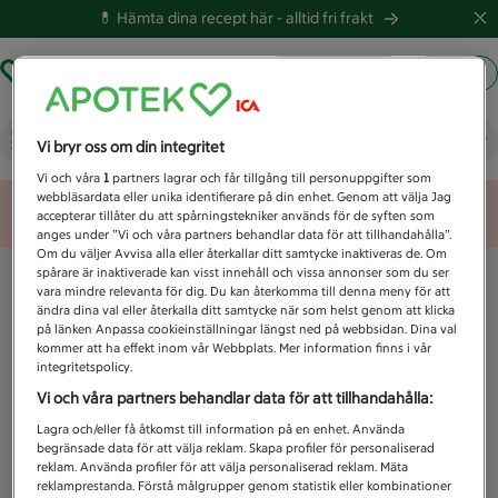
💊 Hämta dina recept här -
alltid fri frakt
Hämta ut recept
Logga in
Vad letar du efter idag?
Vi bryr oss om din integritet
Vi och våra
1
partners lagrar och får tillgång till personuppgifter som
webbläsardata eller unika identifierare på din enhet. Genom att välja Jag
Unknown error
accepterar tillåter du att spårningstekniker används för de syften som
anges under ”Vi och våra partners behandlar data för att tillhandahålla”.
Om du väljer Avvisa alla eller återkallar ditt samtycke inaktiveras de. Om
spårare är inaktiverade kan visst innehåll och vissa annonser som du ser
vara mindre relevanta för dig. Du kan återkomma till denna meny för att
ändra dina val eller återkalla ditt samtycke när som helst genom att klicka
på länken Anpassa cookieinställningar längst ned på webbsidan. Dina val
kommer att ha effekt inom vår Webbplats. Mer information finns i vår
integritetspolicy.
Vi och våra partners behandlar data för att tillhandahålla:
Lagra och/eller få åtkomst till information på en enhet. Använda
begränsade data för att välja reklam. Skapa profiler för personaliserad
reklam. Använda profiler för att välja personaliserad reklam. Mäta
reklamprestanda. Förstå målgrupper genom statistik eller kombinationer