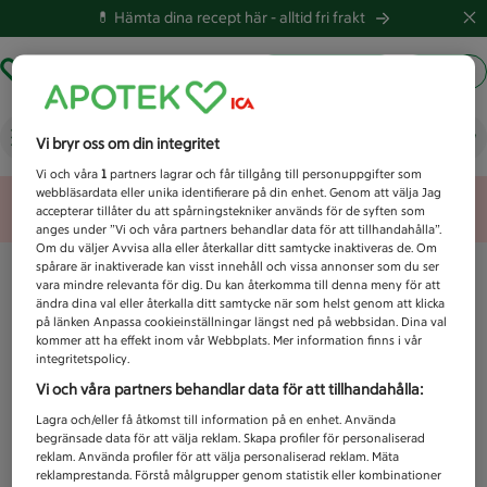
💊 Hämta dina recept här -
alltid fri frakt
Hämta ut recept
Logga in
Vad letar du efter idag?
Vi bryr oss om din integritet
Vi och våra
1
partners lagrar och får tillgång till personuppgifter som
webbläsardata eller unika identifierare på din enhet. Genom att välja Jag
Unknown error
accepterar tillåter du att spårningstekniker används för de syften som
anges under ”Vi och våra partners behandlar data för att tillhandahålla”.
Om du väljer Avvisa alla eller återkallar ditt samtycke inaktiveras de. Om
spårare är inaktiverade kan visst innehåll och vissa annonser som du ser
vara mindre relevanta för dig. Du kan återkomma till denna meny för att
ändra dina val eller återkalla ditt samtycke när som helst genom att klicka
på länken Anpassa cookieinställningar längst ned på webbsidan. Dina val
kommer att ha effekt inom vår Webbplats. Mer information finns i vår
integritetspolicy.
Vi och våra partners behandlar data för att tillhandahålla:
Lagra och/eller få åtkomst till information på en enhet. Använda
begränsade data för att välja reklam. Skapa profiler för personaliserad
reklam. Använda profiler för att välja personaliserad reklam. Mäta
reklamprestanda. Förstå målgrupper genom statistik eller kombinationer