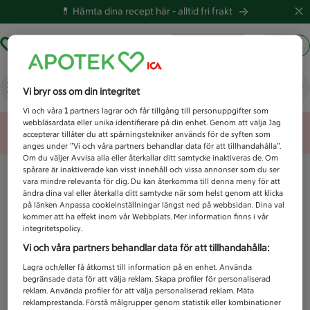
💊 Hämta dina recept här -
alltid fri frakt
Hämta ut recept
Logga in
Vad letar du efter idag?
Vi bryr oss om din integritet
Vi och våra
1
partners lagrar och får tillgång till personuppgifter som
webbläsardata eller unika identifierare på din enhet. Genom att välja Jag
Unknown error
accepterar tillåter du att spårningstekniker används för de syften som
anges under ”Vi och våra partners behandlar data för att tillhandahålla”.
Om du väljer Avvisa alla eller återkallar ditt samtycke inaktiveras de. Om
spårare är inaktiverade kan visst innehåll och vissa annonser som du ser
vara mindre relevanta för dig. Du kan återkomma till denna meny för att
ändra dina val eller återkalla ditt samtycke när som helst genom att klicka
på länken Anpassa cookieinställningar längst ned på webbsidan. Dina val
kommer att ha effekt inom vår Webbplats. Mer information finns i vår
integritetspolicy.
Vi och våra partners behandlar data för att tillhandahålla:
Lagra och/eller få åtkomst till information på en enhet. Använda
begränsade data för att välja reklam. Skapa profiler för personaliserad
reklam. Använda profiler för att välja personaliserad reklam. Mäta
reklamprestanda. Förstå målgrupper genom statistik eller kombinationer